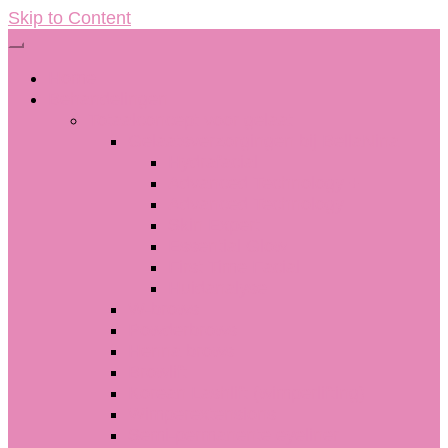
Skip to Content
Home
Behandelingen
Totaalconcept voor gelaat
Gelaatsverzorgingen bij BellaNina
Hydrafacial
Advanced Technology +
Advanced Technology
Skin Expert
Essential Glow
First Time Facial
Huidanalyse
W-brows
Powderbrows
Henna brows
Browlift
Korean Lashlift (wimperlifting)
Wimperextensions
Semi-permanente eyeliner