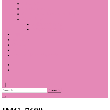
Make-up
Bruidsmake-up
Permanente laserontharing
Ontharingen
Suikerontharing
Wax ontharingen
Prijslijst
Webshop
Over ons
Contact
Maak nu jouw afspraak!
0
Search
for: