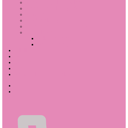
Manicure | gelish | gelnagels
Standaard of luxe pedicure
Make-up
Bruidsmake-up
Permanente laserontharing
Ontharingen
Suikerontharing
Wax ontharingen
Prijslijst
Webshop
Over ons
Contact
Maak nu jouw afspraak!