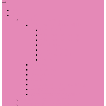
Home
Behandelingen
Totaalconcept voor gelaat
Gelaatsverzorgingen bij BellaNina
Hydrafacial
Advanced Technology +
Advanced Technology
Skin Expert
Essential Glow
First Time Facial
Huidanalyse
W-brows
Powderbrows
Henna brows
Browlift
Korean Lashlift (wimperlifting)
Wimperextensions
Semi-permanente eyeliner
Manicure | gelish | gelnagels
Standaard of luxe pedicure