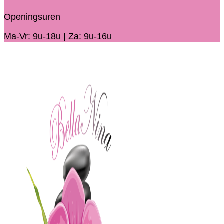
Openingsuren
Ma-Vr: 9u-18u | Za: 9u-16u